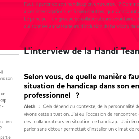
Faut-il parler de son handicap en entreprise ? Comme
à ces interrogations, et à bien d’autres, que Cdiscount
Le principe : un groupe de collaborateurs volontaires,
qui sont les ambassadeurs d’inclusion du handicap dans
L'interview de la Handi Te
il
Selon vous, de quelle manière fau
dans son
situation de handicap dans son e
professionnel ?
c un
icap
Aleth :
Cela dépend du contexte, de la personnalité d
on-
vivons cette situation. J’ai eu l’occasion de rencontrer
des collaborateurs en situation de handicap. J’ai déc
tuation
?
parler sans détour permettait d’installer un climat de r
 partie