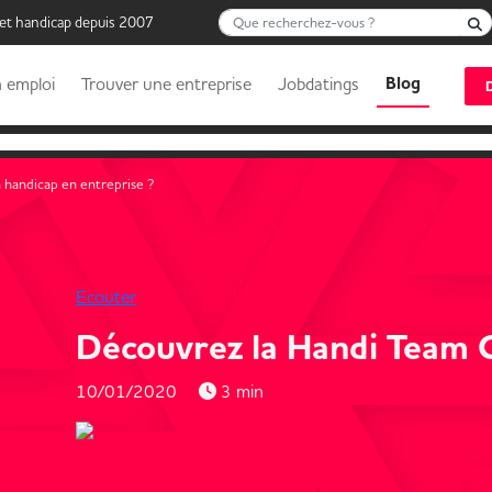
Que recherchez-vous ?
 et handicap depuis 2007
Blog
 emploi
Trouver une entreprise
Jobdatings
 handicap en entreprise ?
Ecouter
Découvrez la Handi Team C
10/01/2020
3 min