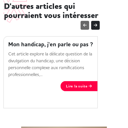
D'autres articles qui
pourraient vous intéresser
MOI ET MON HANDICAP
MOI ET M
Mon handicap, j'en parle ou pas ?
HandiF
alterna
Cet article explore la délicate question de la
divulgation du handicap, une décision
Découvrez
personnelle complexe aux ramifications
proposé po
professionnelles,...
Lire la suite