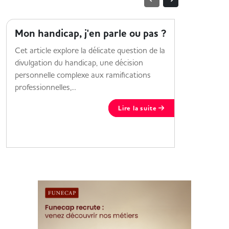
MOI ET MON HANDICAP
MOI ET M
Mon handicap, j'en parle ou pas ?
HandiF
alterna
Cet article explore la délicate question de la
divulgation du handicap, une décision
Découvrez
personnelle complexe aux ramifications
proposé po
professionnelles,...
Lire la suite