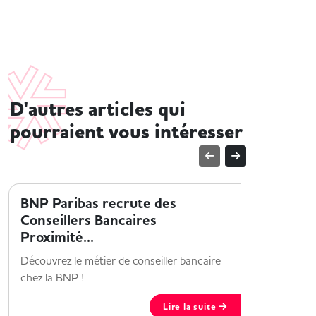
D'autres articles qui
pourraient vous intéresser
ENTREPRISE ET HANDICAP
ENTREPRI
BNP Paribas recrute des
Collabo
Conseillers Bancaires
x Jobin
Proximité...
Une collab
Découvrez le métier de conseiller bancaire
pour améli
chez la BNP !
Maisons 
Lire la suite