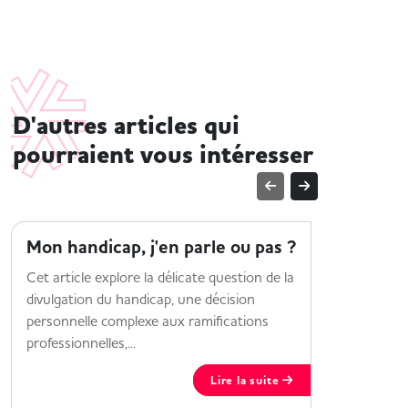
D'autres articles qui
pourraient vous intéresser
MOI ET MON HANDICAP
MOI ET M
Mon handicap, j'en parle ou pas ?
HandiF
alterna
Cet article explore la délicate question de la
divulgation du handicap, une décision
Découvrez
personnelle complexe aux ramifications
proposé po
professionnelles,...
Lire la suite