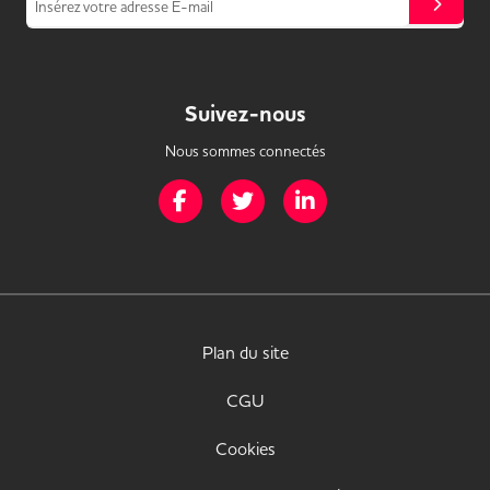
Insérez votre adresse E-mail
Suivez-nous
Nous sommes connectés
Page Facebook de Mission Handicap
Page Twitter de Mission Handicap
Page LinkedIn de Missio
Plan du site
CGU
Cookies