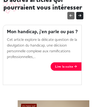
D'autres articles qui
pourraient vous intéresser
MOI ET MON HANDICAP
MOI ET M
Mon handicap, j'en parle ou pas ?
HandiF
alterna
Cet article explore la délicate question de la
divulgation du handicap, une décision
Découvrez
personnelle complexe aux ramifications
proposé po
professionnelles,...
Lire la suite