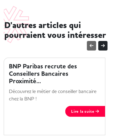
D'autres articles qui
pourraient vous intéresser
ENTREPRISE ET HANDICAP
ENTREPRI
BNP Paribas recrute des
Collabo
Conseillers Bancaires
x Jobin
Proximité...
Une collab
Découvrez le métier de conseiller bancaire
pour améli
chez la BNP !
Maisons 
Lire la suite