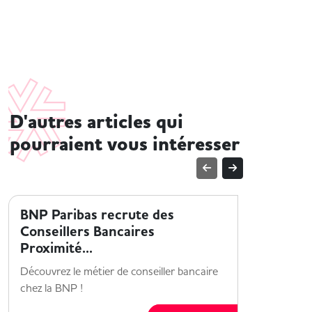
D'autres articles qui
pourraient vous intéresser
ENTREPRISE ET HANDICAP
ENTREPRI
BNP Paribas recrute des
Collabo
Conseillers Bancaires
x Jobin
Proximité...
Une collab
Découvrez le métier de conseiller bancaire
pour améli
chez la BNP !
Maisons 