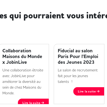
les qui pourraient vous intér
ENTREPRISE ET HANDICAP
ENTREPRISE ET HANDICAP
Collaboration
Fiducial au salon
Maisons du Monde
Paris Pour l'Emploi
x JobinLive
des Jeunes 2023
Une collaboration étroite
Le salon de recrutement
avec JobinLive pour
fait pour les jeunes
améliorer la diversité au
talents !
sein de chez Maisons du
Lire la suite
Monde.
Lire la suite