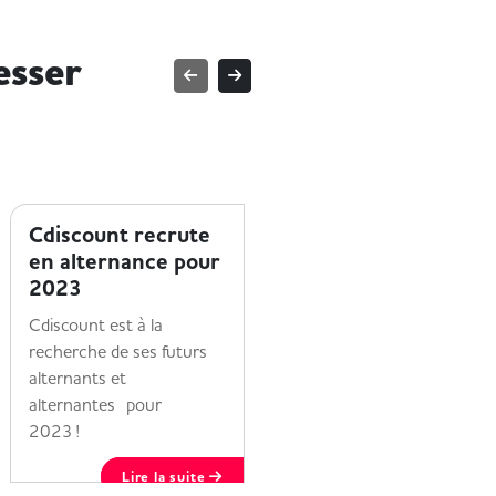
esser
ENTREPRISE ET HANDICAP
ENTREPRISE ET HANDICAP
Cdiscount recrute
Cultura a lancé sa
en alternance pour
campagne
2023
d’alternance 2024
!
Cdiscount est à la
recherche de ses futurs
A quoi ressemble
alternants et
l'alternance chez Cultura
alternantes pour
? Que tu sois créatif,
2023 !
passionné de culture ou
simplement animé par
Lire la suite
l’envie d’apprendre...