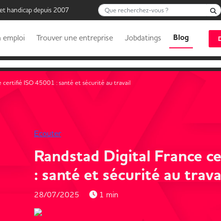
Que recherchez-vous ?
 et handicap depuis 2007
Blog
 emploi
Trouver une entreprise
Jobdatings
 certifié ISO 45001 : santé et sécurité au travail
Ecouter
Randstad Digital France c
: santé et sécurité au trava
28/07/2025
1 min