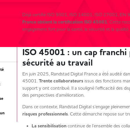
Déjà certifié ISO 9001, ISO 14001, ISO 27001, EN 
France obtient la certification ISO 45001
. Cette rec
engagement fort pour la santé, la sécurité et la qualité d
ISO 45001 : un cap franchi 
sécurité au travail
nté
En juin 2025, Randstad Digital France a été audité dans
45001.
Trente collaborateurs
issus des fonctions man
t
support y ont contribué. Il a souligné l’efficacité des di
des perspectives d’amélioration.
se
Dans ce contexte, Randstad Digital s’engage pleineme
’un
risques professionnels
. Cette démarche repose sur tro
La sensibilisation
continue de l’ensemble des coll