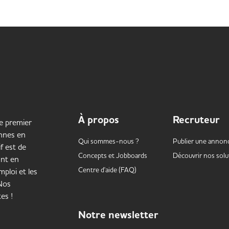
À propos
Recruteur
le premier
onnes en
Qui sommes-nous ?
Publier une annon
f est de
Concepts et
Jobboards
Découvrir nos solu
ant en
Centre d'aide (FAQ)
ploi et les
 Nos
es !
Notre
newsletter