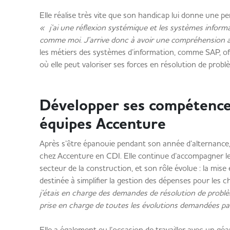
Elle réalise très vite que son handicap lui donne une p
« j’ai une réflexion systémique et les systèmes infor
comme moi. J’arrive donc à avoir une compréhension ap
les métiers des systèmes d’information, comme SAP, of
où elle peut valoriser ses forces en résolution de prob
Développer ses compétence
équipes Accenture
Après s’être épanouie pendant son année d’alternance,
chez Accenture en CDI. Elle continue d’accompagner le 
secteur de la construction, et son rôle évolue : la mise 
destinée à simplifier la gestion des dépenses pour les 
j’étais en charge des demandes de résolution de problèm
prise en charge de toutes les évolutions demandées par
Elle a également eu l’occasion de travailler avec un géa