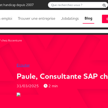
Que recherchez-vous ?
 et handicap depuis 2007
Blog
 emploi
Trouver une entreprise
Jobdatings
P chez Accenture
Ecouter
Paule, Consultante SAP c
31/03/2025
2 min