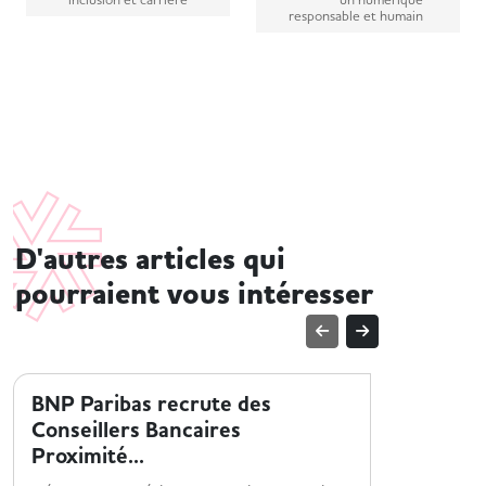
responsable et humain
D'autres articles qui
pourraient vous intéresser
ENTREPRISE ET HANDICAP
ENTREPRI
BNP Paribas recrute des
Collabo
Conseillers Bancaires
x Jobin
Proximité...
Une collab