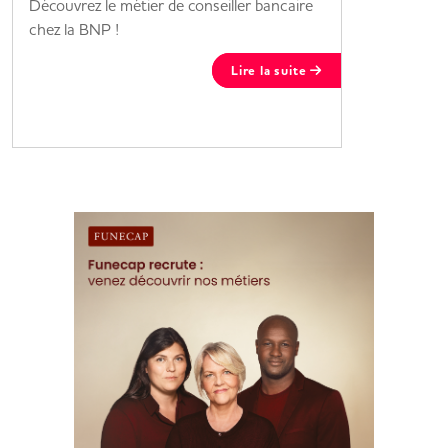
Découvrez le métier de conseiller bancaire
pour améli
chez la BNP !
Maisons 
Lire la suite