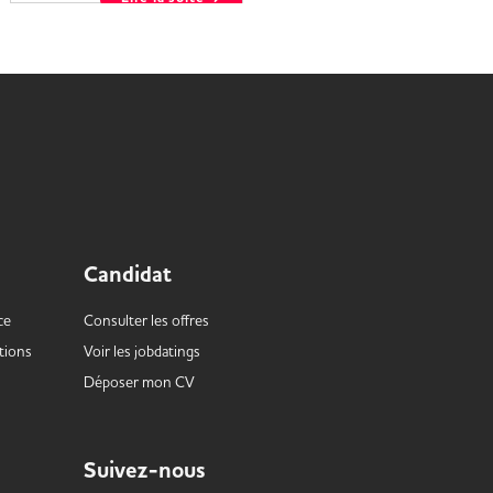
l’envie d’apprendre...
Lire la suite
Candidat
ce
Consulter les offres
tions
Voir les
jobdatings
Déposer mon CV
Suivez-nous