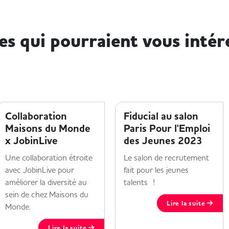
les qui pourraient vous intér
ENTREPRISE ET HANDICAP
ENTREPRISE ET HANDICAP
Collaboration
Fiducial au salon
Maisons du Monde
Paris Pour l'Emploi
x JobinLive
des Jeunes 2023
Une collaboration étroite
Le salon de recrutement
avec JobinLive pour
fait pour les jeunes
améliorer la diversité au
talents !
sein de chez Maisons du
Lire la suite
Monde.
Lire la suite