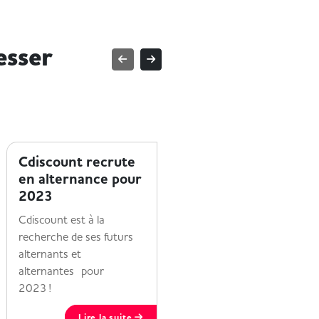
esser
ENTREPRISE ET HANDICAP
ENTREPRISE ET HANDICAP
Cdiscount recrute
Cultura a lancé sa
en alternance pour
campagne
2023
d’alternance 2024
!
Cdiscount est à la
recherche de ses futurs
A quoi ressemble
alternants et
l'alternance chez Cultura
alternantes pour
? Que tu sois créatif,
2023 !
passionné de culture ou
simplement animé par
Lire la suite