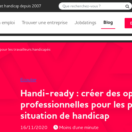
Que recherchez-vous ?
 et handicap depuis 2007
Blog
 emploi
Trouver une entreprise
Jobdatings
our les travailleurs handicapés
Ecouter
Handi-ready : créer des o
professionnelles pour les
situation de handicap
16/11/2020
Moins d'une minute