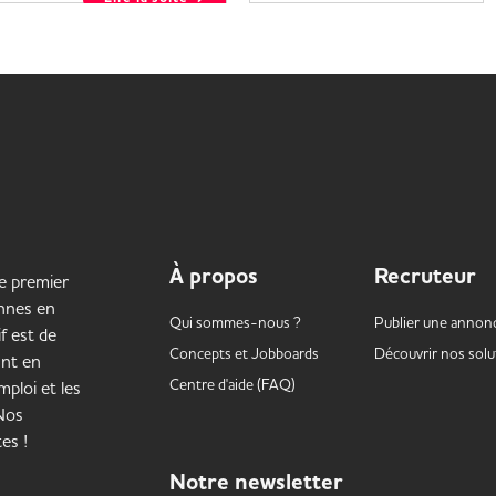
À propos
Recruteur
le premier
onnes en
Qui sommes-nous ?
Publier une annon
f est de
Concepts et
Jobboards
Découvrir nos solu
ant en
Centre d'aide (FAQ)
ploi et les
 Nos
es !
Notre
newsletter