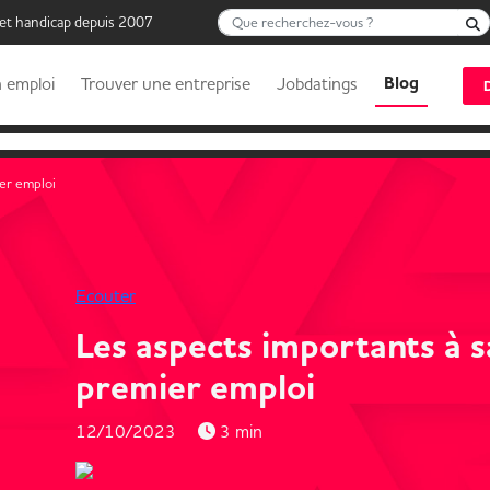
Que recherchez-vous ?
 et handicap depuis 2007
Blog
 emploi
Trouver une entreprise
Jobdatings
ier emploi
Ecouter
Les aspects importants à s
premier emploi
12/10/2023
3 min