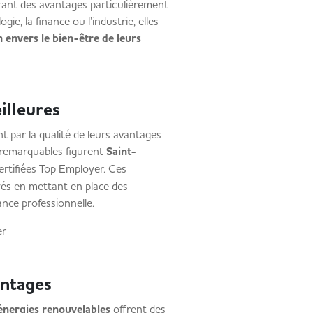
rant des avantages particulièrement
ie, la finance ou l’industrie, elles
n envers le bien-être de leurs
meilleures
t par la qualité de leurs avantages
s remarquables figurent
Saint-
ertifiées Top Employer. Ces
yés en mettant en place des
ssance professionnelle
.
er
avantages
s énergies renouvelables
offrent des