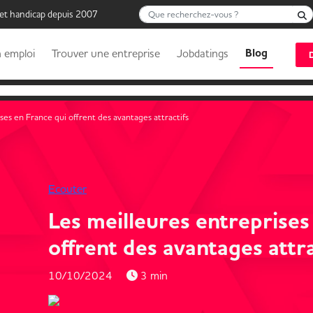
Que recherchez-vous ?
 et handicap depuis 2007
Blog
 emploi
Trouver une entreprise
Jobdatings
ses en France qui offrent des avantages attractifs
Ecouter
Les meilleures entreprises
offrent des avantages attr
10/10/2024
3 min