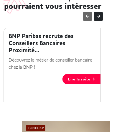
pourraient vous intéresser
TROUVER UN EMPLOI
TROUVER 
BNP Paribas recrute des
BNP Par
Conseillers Bancaires
alterna
Proximité...
Étudiant 
Découvrez le métier de conseiller bancaire
? le Grou
chez la BNP !
alternanc
Lire la suite