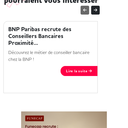
pourraient vous intéresser
TROUVER UN EMPLOI
TROUVER 
BNP Paribas recrute des
BNP Par
Conseillers Bancaires
alterna
Proximité...
Étudiant 
Découvrez le métier de conseiller bancaire
? le Grou
chez la BNP !
alternanc
Lire la suite