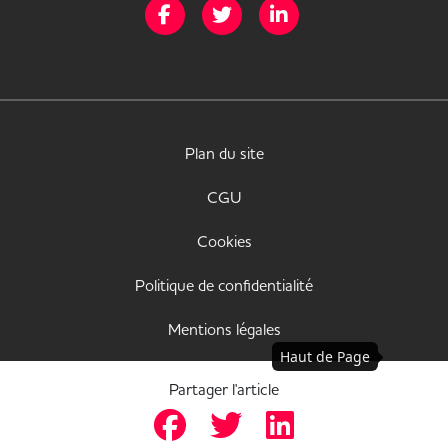
Page Facebook de Mission Handicap
Page Twitter de Mission Handicap
Page LinkedIn de Missio
Plan du site
CGU
Cookies
Politique de confidentialité
Mentions légales
Haut de Page
Déclaration d'accessibilité
Partager l'article
© JobInLive 2022, tous droits réservés