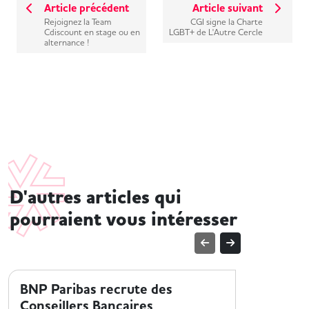
Article précédent
Article suivant
Rejoignez la Team
CGI signe la Charte
Cdiscount en stage ou en
LGBT+ de L'Autre Cercle
alternance !
D'autres articles qui
pourraient vous intéresser
TROUVER UN EMPLOI
TROUVER 
BNP Paribas recrute des
BNP Par
Conseillers Bancaires
alterna