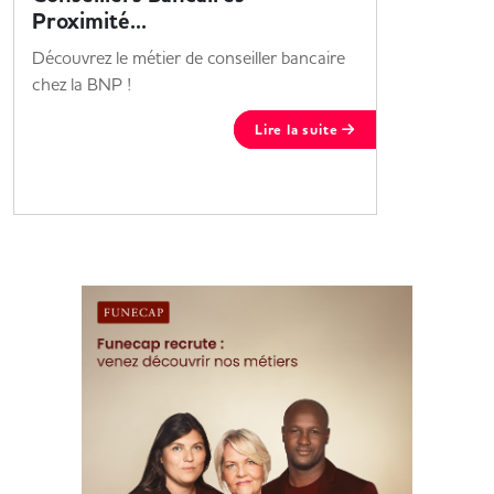
Proximité...
Étudiant 
Découvrez le métier de conseiller bancaire
? le Grou
chez la BNP !
alternanc
Lire la suite