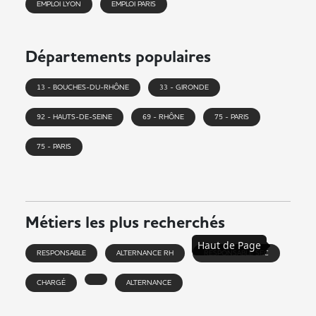
EMPLOI LYON
EMPLOI PARIS
Départements populaires
13 - BOUCHES-DU-RHÔNE
33 - GIRONDE
92 - HAUTS-DE-SEINE
69 - RHÔNE
75 - PARIS
75 - PARIS
Métiers les plus recherchés
Haut de Page
RESPONSABLE
ALTERNANCE RH
RESPONSABLE SEC
CHARGÉ
ALTERNANCE