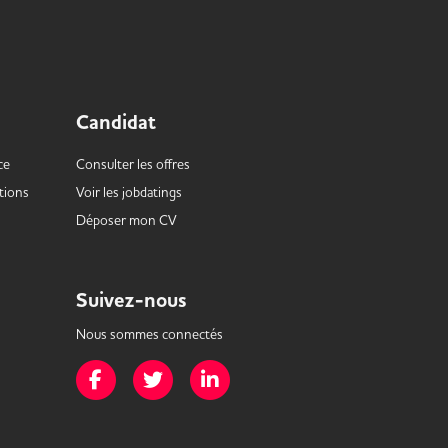
Candidat
ce
Consulter les offres
tions
Voir les
jobdatings
Déposer mon CV
Suivez-nous
Nous sommes connectés
Page Facebook de Mission Handicap
Page Twitter de Mission Handicap
Page LinkedIn de Mission Handicap