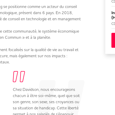
CD
g se positionne comme un acteur du conseil
nologique, présent dans 6 pays. En 2018,
In
(
té de conseil en technologie et en management
CD
de de cette communauté, le système économique
ien Commun » et à la planète.
focalisés sur la qualité de vie au travail et
rocure, mais également sur nos impacts :
ntaux.
Chez Davidson, nous encourageons
chacun à être soi-même, quel que soit
son genre, son sexe, ses croyances ou
sa situation de handicap. Cette liberté
permet à nos salariés de s'épanouir