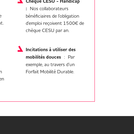
Chèque CESU - Handicap
:
Nos collaborateurs
e
bénéficiaires de l'obligation
at.
d'emploi reçoivent 1500€ de
chèque CESU par an.
Incitations à utiliser des
mobilités douces
: Par
exemple, au travers d’un
on
Forfait Mobilité Durable.
 en