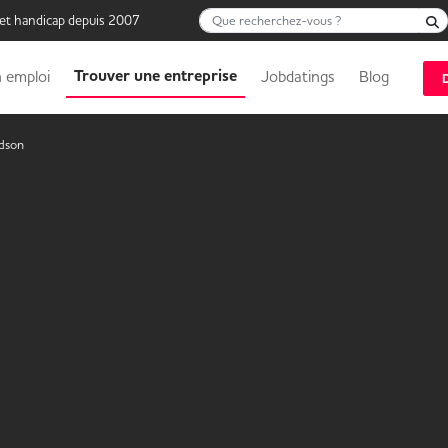
Que recherchez-vous ?
 et handicap depuis 2007
Trouver une entreprise
 emploi
Jobdatings
Blog
dson