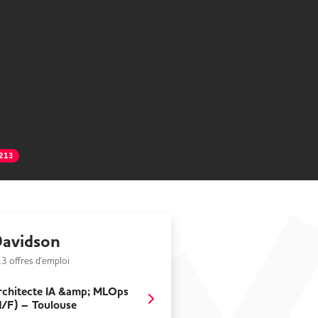
213
avidson
3 offres d'emploi
rchitecte IA &amp; MLOps
H/F) – Toulouse