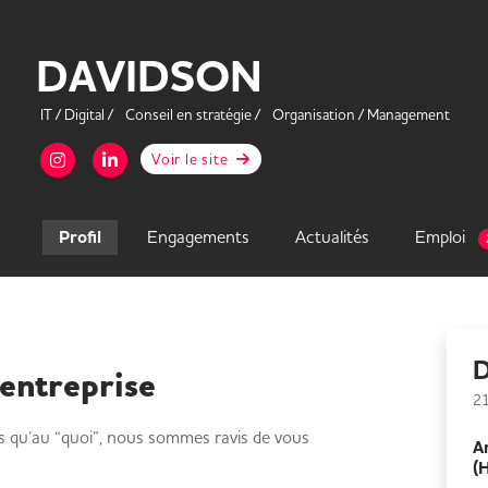
DAVIDSON
IT / Digital /
Conseil en stratégie /
Organisation / Management
Page Instagram de Davidson
Page LinkedIn de Davidson
Voir le site
Profil
Engagements
Actualités
Emploi
D
'entreprise
21
s qu’au “quoi”, nous sommes ravis de vous
A
(