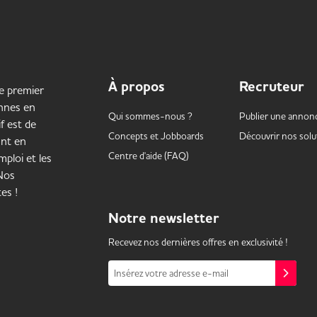
À propos
Recruteur
le premier
onnes en
Qui sommes-nous ?
Publier une annon
f est de
Concepts et
Jobboards
Découvrir nos solu
ant en
Centre d'aide (FAQ)
ploi et les
 Nos
es !
Notre
newsletter
Recevez nos dernières offres en exclusivité !
Insérez votre adresse e-mail