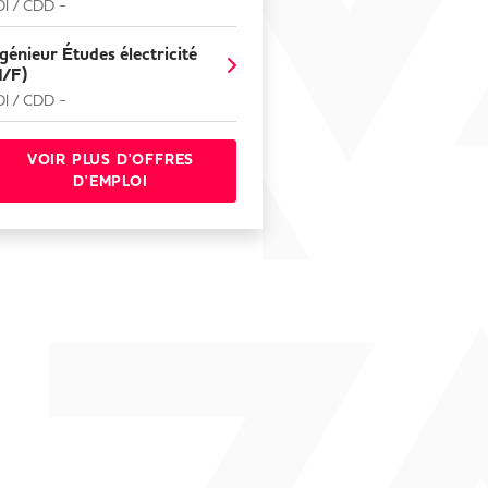
I / CDD -
génieur Études électricité
H/F)
I / CDD -
VOIR PLUS D'OFFRES
D'EMPLOI