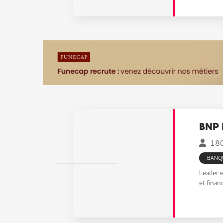
BNP 
180
BANQ
Leader e
et finan