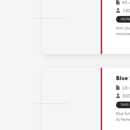
45 o
140
DISTR
Avec plu
exclusiv
Blue 
18 o
800 
SAAS 
Blue Sof
du Numé