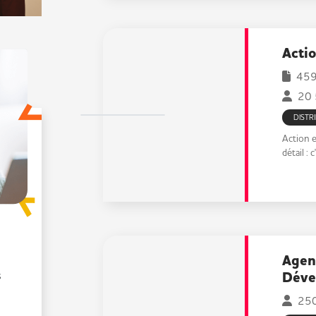
Acti
459 
20 
DISTR
Action e
détail : 
Agen
Déve
s
250