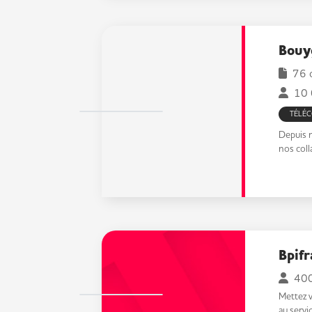
Bouy
76 o
10 
TÉLÉ
Depuis 
nos coll
Bpif
400
Mettez 
au servi