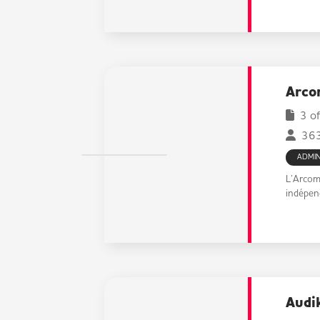
Arco
3 of
363 
ADMIN
L’Arcom 
indépend
Audi