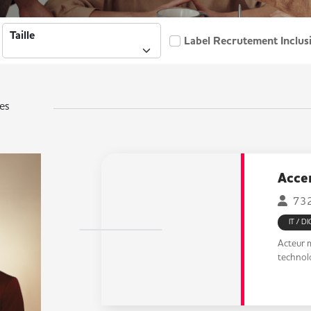
Taille
Label Recrutement Inclus
 actives de MissionHandicap. Les champs Secteur(s) et Taille accept
es
Acce
732
IT / D
Acteur m
technolo