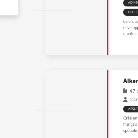
ADMIN
COLLE
Le grou
dévelop
établiss
Alke
47 o
240
ASSU
Créé en
français
spécialis