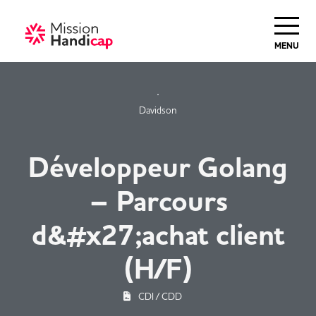
Haut de Page
MENU
Davidson
Développeur Golang
– Parcours
d&#x27;achat client
(H/F)
CDI / CDD