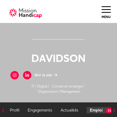
MENU
DAVIDSON
Voir le site
IT / Digital /
Conseil en stratégie /
Organisation / Management
‹
›
Profil
Engagements
Actualités
Emploi
213