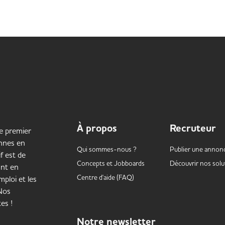
À propos
Recruteur
le premier
onnes en
Qui sommes-nous ?
Publier une annon
f est de
Concepts et
Jobboards
Découvrir nos solu
ant en
Centre d'aide (FAQ)
ploi et les
 Nos
es !
Notre
newsletter