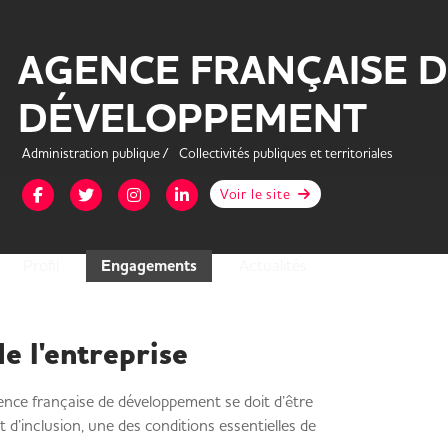
AGENCE FRANÇAISE 
DÉVELOPPEMENT
Administration publique /
Collectivités publiques et territoriales
Page Facebok de Agence Française de Développement
Page Twitter de Agence Française de Développement
Page Instagram de Agence Française de Dévelo
Page LinkedIn de Agence Française de Dé
Voir le site
Profil
Engagements
Actualités
e l'entreprise
gence française de développement se doit d’être
t d’inclusion, une des conditions essentielles de