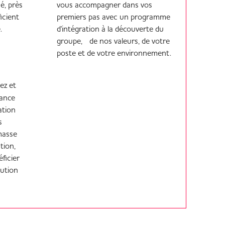
é, près
vous accompagner dans vos
icient
premiers pas avec un programme
e.
d'intégration à la découverte du
groupe, de nos valeurs, de votre
poste et de votre environnement.
ez et
sance
ation
s
masse
tion,
ficier
lution