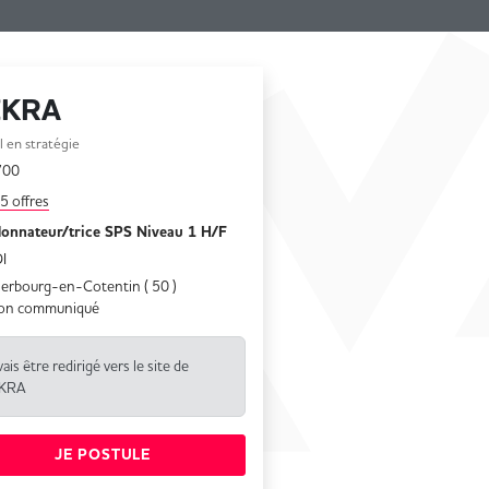
EKRA
l en stratégie
collaborateurs
700
5 offres
onnateur/trice SPS Niveau 1 H/F
I
erbourg-en-Cotentin ( 50 )
on communiqué
vais être redirigé vers le site de
KRA
JE POSTULE