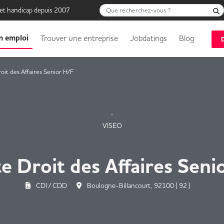
Que recherchez-vous ?
 et handicap depuis 2007
n emploi
Trouver une entreprise
Jobdatings
Blog
roit des Affaires Senior H/F
VISEO
te Droit des Affaires Seni
CDI / CDD
Boulogne-Billancourt, 92100 ( 92 )