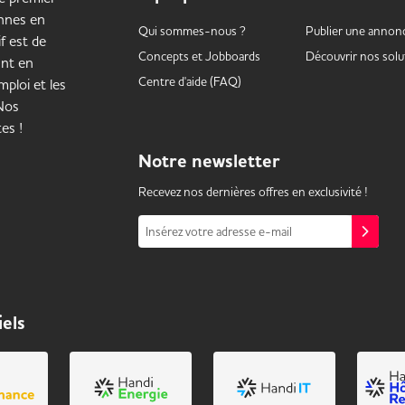
onnes en
Qui sommes-nous ?
Publier une annon
f est de
Concepts et
Jobboards
Découvrir nos solu
ant en
Centre d'aide (FAQ)
ploi et les
 Nos
es !
Notre
newsletter
Recevez nos dernières offres en exclusivité !
Insérez votre adresse e-mail
iels