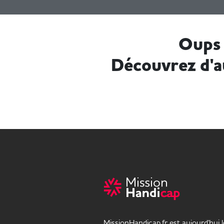
Oups 
Découvrez d'a
MissionHandicap.fr est aujourd'hui 