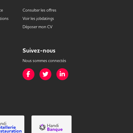
ce
Consulter les offres
tions
Voir les
jobdatings
Déposer mon CV
Suivez-nous
Nous sommes connectés
Page Facebook de Mission Handicap
Page Twitter de Mission Handicap
Page LinkedIn de Mission Handicap