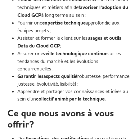
techniques et métiers afin de
favoriser l’adoption du
Cloud GCP
à long terme au sein ;
Fournir une
expertise technique
approfondie aux
équipes projets ;
Assister et former le client sur les
usages et outils
Data du Cloud GCP
;
Assurer une
veille technologique continue
sur les
tendances du marché et les évolutions
concurrentielles ;
Garantir lesaspects qualité
(robustesse, performance,
justesse, évolutivité, lisibilité) ;
Apprendre et partager vos connaissances et idées au
sein d’un
collectif animé par la technique.
Ce que nous avons à vous
offrir?
Des
formations, des certifications
et un système de