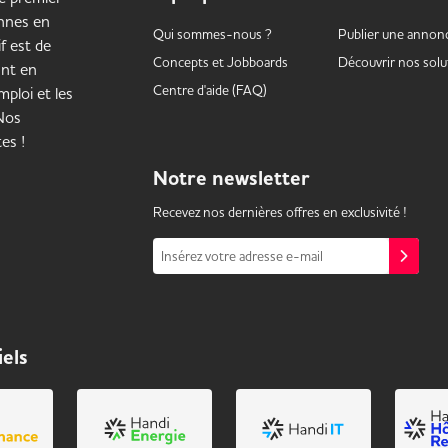
onnes en
Qui sommes-nous ?
Publier une annon
f est de
Concepts et
Jobboards
Découvrir nos solu
ant en
Centre d'aide (FAQ)
ploi et les
 Nos
es !
Notre
newsletter
Recevez nos dernières offres en exclusivité !
Insérez votre adresse e-mail
iels