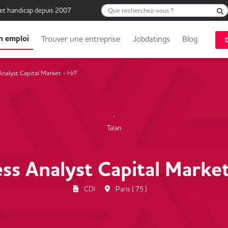
Que recherchez-vous ?
 et handicap depuis 2007
n emploi
Trouver une entreprise
Jobdatings
Blog
Analyst Capital Market - H/F
Talan
ss Analyst Capital Marke
CDI
Paris ( 75 )