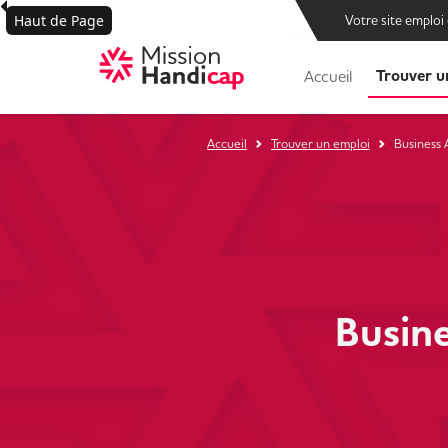
Haut de Page
Votre site emploi
Trouver u
Accueil
Accueil
Trouver un emploi
Business 
Busine