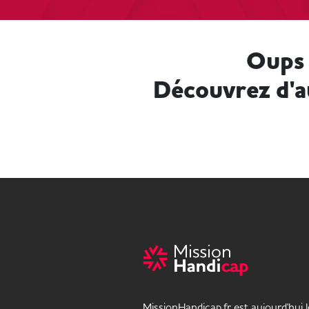
Oups 
Découvrez d'a
MissionHandicap.fr est aujourd'hui 