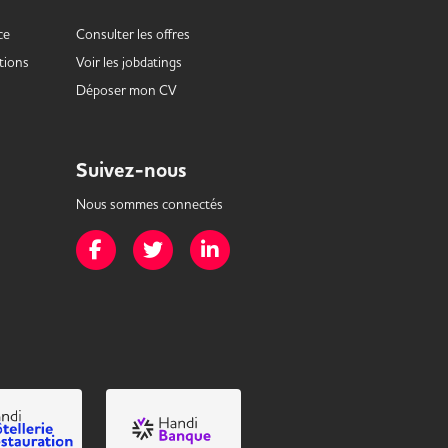
ce
Consulter les offres
tions
Voir les
jobdatings
Déposer mon CV
Suivez-nous
Nous sommes connectés
Page Facebook de Mission Handicap
Page Twitter de Mission Handicap
Page LinkedIn de Mission Handicap