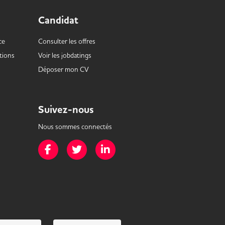
Candidat
ce
Consulter les offres
tions
Voir les
jobdatings
Déposer mon CV
Suivez-nous
Nous sommes connectés
Page Facebook de Mission Handicap
Page Twitter de Mission Handicap
Page LinkedIn de Mission Handicap