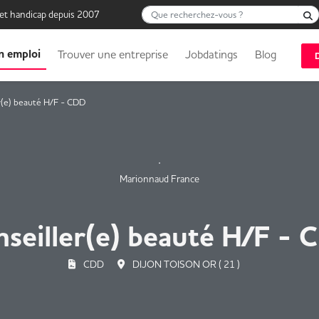
Que recherchez-vous ?
 et handicap depuis 2007
n emploi
Trouver une entreprise
Jobdatings
Blog
r(e) beauté H/F - CDD
Marionnaud France
seiller(e) beauté H/F -
CDD
DIJON TOISON OR ( 21 )