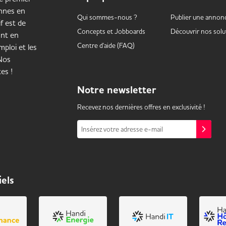
onnes en
Qui sommes-nous ?
Publier une annon
f est de
Concepts et
Jobboards
Découvrir nos solu
ant en
Centre d'aide (FAQ)
ploi et les
 Nos
es !
Notre
newsletter
Recevez nos dernières offres en exclusivité !
Insérez votre adresse e-mail
iels