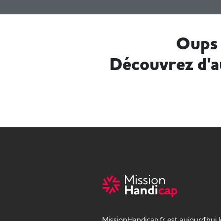
Oups 
Découvrez d'a
MissionHandicap.fr est aujourd'hui 