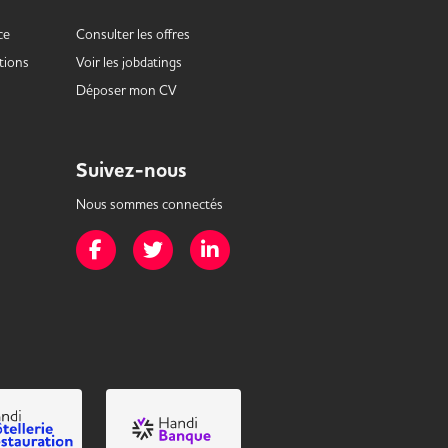
ce
Consulter les offres
tions
Voir les
jobdatings
Déposer mon CV
Suivez-nous
Nous sommes connectés
Page Facebook de Mission Handicap
Page Twitter de Mission Handicap
Page LinkedIn de Mission Handicap