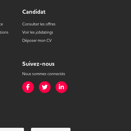
Candidat
ce
Consulter les offres
tions
Voir les
jobdatings
Déposer mon CV
Suivez-nous
Nous sommes connectés
Page Facebook de Mission Handicap
Page Twitter de Mission Handicap
Page LinkedIn de Mission Handicap