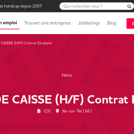
Que recherchez-vous ?
 et handicap depuis 2007
n emploi
Trouver une entreprise
Jobdatings
Blog
CAISSE (H/F) Contrat Etudiant
Netto
 CAISSE (H/F) Contrat 
CDI
Ille-sur-Têt ( 66 )