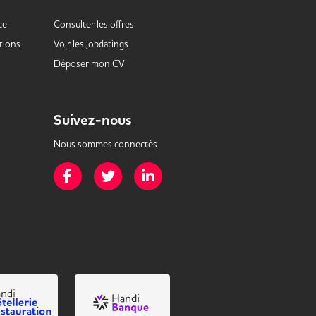
ce
Consulter les offres
tions
Voir les
jobdatings
Déposer mon CV
Suivez-nous
Nous sommes connectés
Page Facebook de Mission Handicap
Page Twitter de Mission Handicap
Page LinkedIn de Mission Handicap