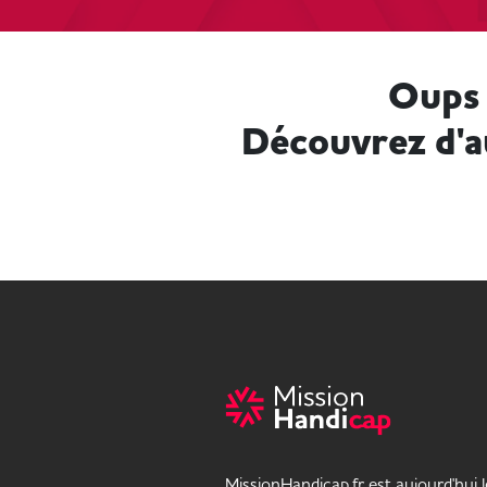
Oups 
Découvrez d'a
MissionHandicap.fr est aujourd'hui 