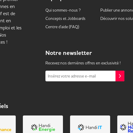
onnes en
Qui sommes-nous ?
Publier une annon
f est de
Concepts et
Jobboards
Découvrir nos solu
ant en
Centre d'aide (FAQ)
ploi et les
 Nos
es !
Notre
newsletter
Recevez nos dernières offres en exclusivité !
Insérez votre adresse e-mail
iels