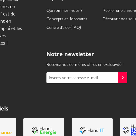
onnes en
Qui sommes-nous ?
Publier une annon
f est de
Concepts et
Jobboards
Découvrir nos solu
ant en
Centre d'aide (FAQ)
ploi et les
 Nos
es !
Notre
newsletter
Recevez nos dernières offres en exclusivité !
Insérez votre adresse e-mail
iels