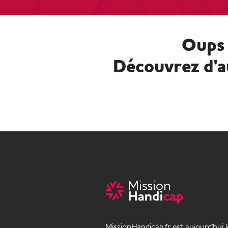
Oups 
Découvrez d'a
MissionHandicap.fr est aujourd'hui 