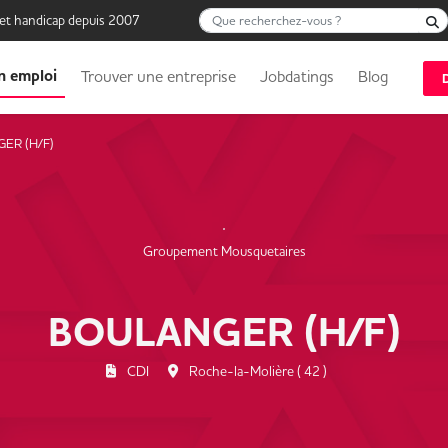
Que recherchez-vous ?
 et handicap depuis 2007
n emploi
Trouver une entreprise
Jobdatings
Blog
ER (H/F)
Groupement Mousquetaires
BOULANGER (H/F)
CDI
Roche-la-Molière ( 42 )