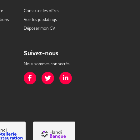
ce
Consulter les offres
tions
Voir les
jobdatings
Déposer mon CV
Suivez-nous
Nous sommes connectés
Page Facebook de Mission Handicap
Page Twitter de Mission Handicap
Page LinkedIn de Mission Handicap