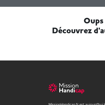
Oups 
Découvrez d'a
MissionHandicap.fr est aujourd'hui 