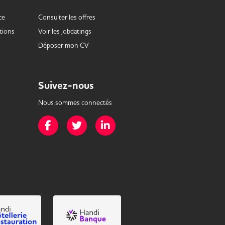
ce
Consulter les offres
tions
Voir les
jobdatings
Déposer mon CV
Suivez-nous
Nous sommes connectés
Page Facebook de Mission Handicap
Page Twitter de Mission Handicap
Page LinkedIn de Mission Handicap