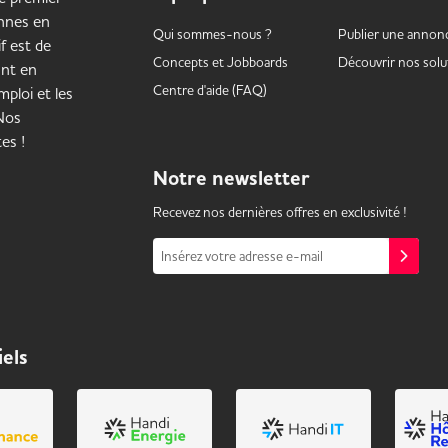
onnes en
Qui sommes-nous ?
Publier une annon
f est de
Concepts et
Jobboards
Découvrir nos solu
ant en
Centre d'aide (FAQ)
ploi et les
 Nos
es !
Notre
newsletter
Recevez nos dernières offres en exclusivité !
Insérez votre adresse e-mail
iels