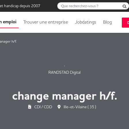
Que recherchez-vous ?
 et handicap depuis 2007
n emploi
Trouver une entreprise
Jobdatings
Blog
nager h/f.
RANDSTAD Digital
change manager h/f.
CDI / CDD
Ille-et-Vilaine ( 35 )