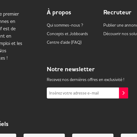
À propos
Recruteur
le premier
onnes en
Qui sommes-nous ?
Publier une annon
f est de
Concepts et
Jobboards
Découvrir nos solu
ant en
Centre d'aide (FAQ)
ploi et les
 Nos
es !
Notre
newsletter
Recevez nos dernières offres en exclusivité !
Insérez votre adresse e-mail
iels