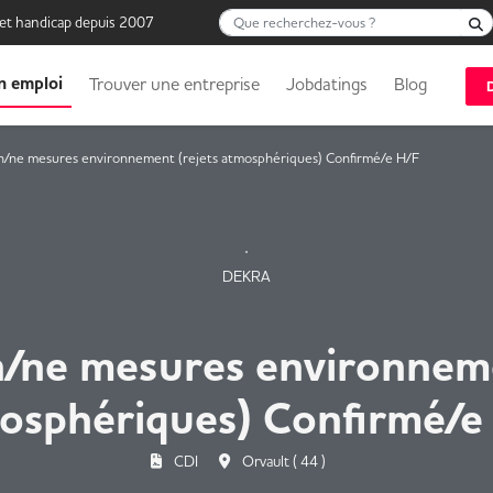
Que recherchez-vous ?
 et handicap depuis 2007
n emploi
Trouver une entreprise
Jobdatings
Blog
n/ne mesures environnement (rejets atmosphériques) Confirmé/e H/F
DEKRA
n/ne mesures environneme
osphériques) Confirmé/e
CDI
Orvault ( 44 )