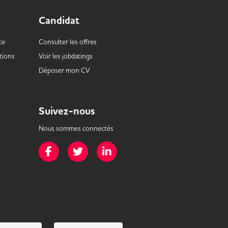
Candidat
ce
Consulter les offres
tions
Voir les
jobdatings
Déposer mon CV
Suivez-nous
Nous sommes connectés
Page Facebook de Mission Handicap
Page Twitter de Mission Handicap
Page LinkedIn de Mission Handicap