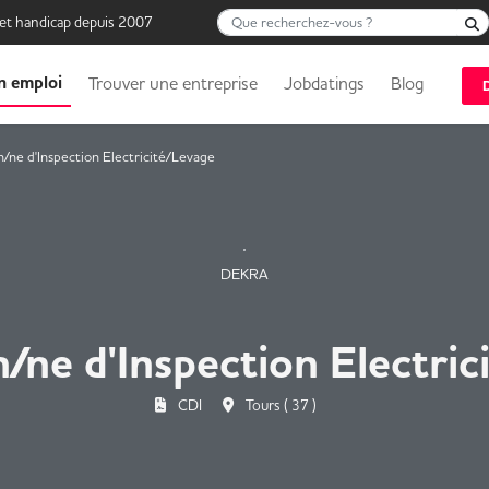
Que recherchez-vous ?
 et handicap depuis 2007
n emploi
Trouver une entreprise
Jobdatings
Blog
n/ne d'Inspection Electricité/Levage
DEKRA
n/ne d'Inspection Electric
CDI
Tours ( 37 )