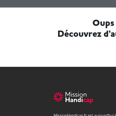
Oups 
Découvrez d'a
MissionHandicap.fr est aujourd'hui 