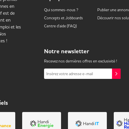
onnes en
Qui sommes-nous ?
Publier une annon
f est de
Concepts et
Jobboards
Découvrir nos solu
ant en
Centre d'aide (FAQ)
ploi et les
 Nos
es !
Notre
newsletter
Recevez nos dernières offres en exclusivité !
Insérez votre adresse e-mail
iels