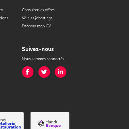
ce
Consulter les offres
tions
Voir les
jobdatings
Déposer mon CV
Suivez-nous
Nous sommes connectés
Page Facebook de Mission Handicap
Page Twitter de Mission Handicap
Page LinkedIn de Mission Handicap