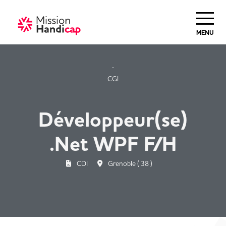
Haut de Page
MENU
CGI
Développeur(se)
.Net WPF F/H
CDI
Grenoble ( 38 )