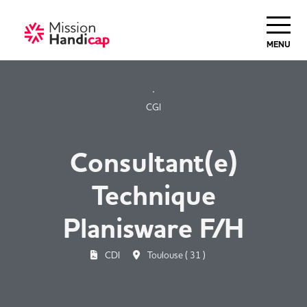
Haut de Page
MENU
CGI
Consultant(e)
Technique
Planisware F/H
CDI
Toulouse ( 31 )