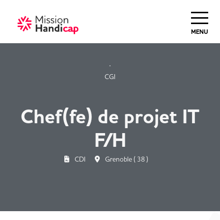
Haut de Page
MENU
CGI
Chef(fe) de projet IT
F/H
CDI
Grenoble ( 38 )