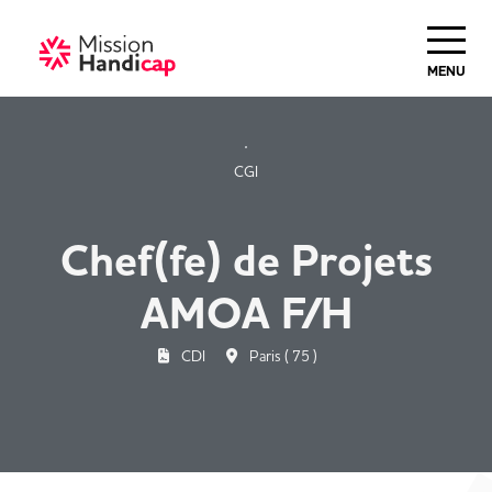
Haut de Page
MENU
CGI
Chef(fe) de Projets
AMOA F/H
CDI
Paris ( 75 )