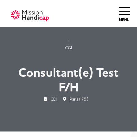
Haut de Page
MENU
CGI
Consultant(e) Test
F/H
CDI
Paris ( 75 )