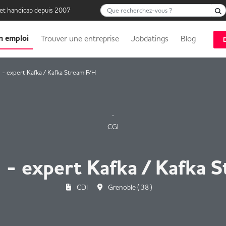
Que recherchez-vous ?
 et handicap depuis 2007
n emploi
Trouver une entreprise
Jobdatings
Blog
 - expert Kafka / Kafka Stream F/H
CGI
 - expert Kafka / Kafka 
CDI
Grenoble ( 38 )