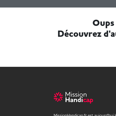
Oups 
Découvrez d'a
MissionHandicap.fr est aujourd'hui 