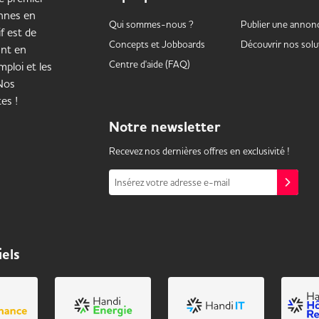
onnes en
Qui sommes-nous ?
Publier une annon
f est de
Concepts et
Jobboards
Découvrir nos solu
ant en
Centre d'aide (FAQ)
ploi et les
 Nos
es !
Notre
newsletter
Recevez nos dernières offres en exclusivité !
Insérez votre adresse e-mail
iels