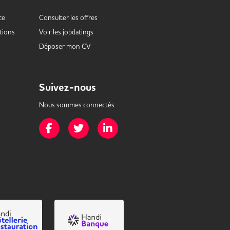
ce
Consulter les offres
tions
Voir les
jobdatings
Déposer mon CV
Suivez-nous
Nous sommes connectés
Page Facebook de Mission Handicap
Page Twitter de Mission Handicap
Page LinkedIn de Mission Handicap