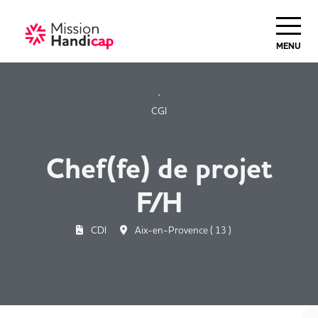
Haut de Page
MENU
CGI
Chef(fe) de projet
F/H
CDI
Aix-en-Provence ( 13 )