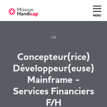
Haut de Page
MENU
CGI
Concepteur(rice)
Développeur(euse)
Mainframe -
Services Financiers
F/H