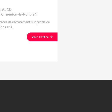
Specialist (H/F)
Davidson
at : CDI
Contrat : CDI / CDD
 : Charenton-le-Pont (94)
cadre de recrutement sur profils ou
Profil Étudiant·e en école de 
ons et à...
l’université, avec un...
Voir l'offre
V