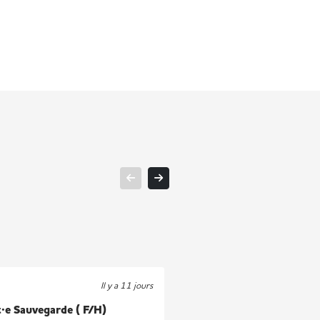
Il y a 11 jours
·e Sauvegarde ( F/H)
Stage - Talent Acquisiti