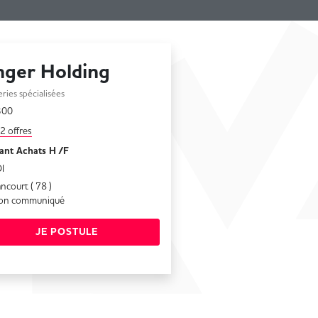
nger Holding
eries spécialisées
collaborateurs
300
2 offres
tant Achats H /F
I
ncourt ( 78 )
on communiqué
JE POSTULE