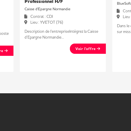
Professionnel H/F
BlueSoft
Caisse d'Epargne Normandie
Contr
Contrat : CDI
Lieu
Lieu : YVETOT (76)
Dans le 
Description de l'entrepriseIntégrez la Caisse
sur missi
poste
d’Epargne Normandie...
Voir l'offre
fre