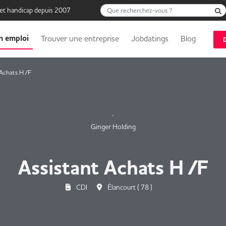
Que recherchez-vous ?
 et handicap depuis 2007
n emploi
Trouver une entreprise
Jobdatings
Blog
 Achats H /F
Ginger Holding
Assistant Achats H /F
CDI
Élancourt ( 78 )