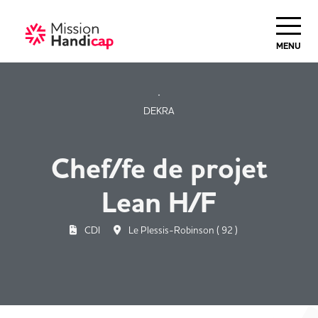
Haut de Page
MENU
DEKRA
Chef/fe de projet
Lean H/F
CDI
Le Plessis-Robinson ( 92 )