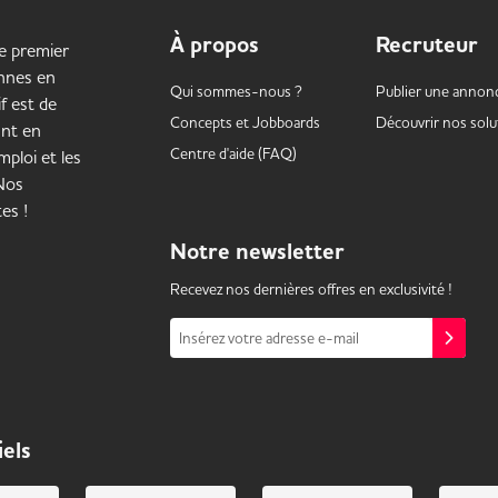
À propos
Recruteur
le premier
onnes en
Qui sommes-nous ?
Publier une annon
f est de
Concepts et
Jobboards
Découvrir nos solu
ant en
Centre d'aide (FAQ)
ploi et les
 Nos
es !
Notre
newsletter
Recevez nos dernières offres en exclusivité !
Insérez votre adresse e-mail
iels