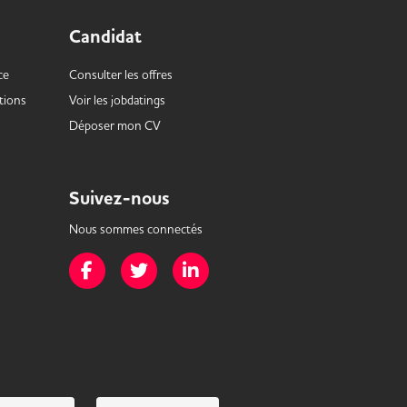
Candidat
ce
Consulter les offres
tions
Voir les
jobdatings
Déposer mon CV
Suivez-nous
Nous sommes connectés
Page Facebook de Mission Handicap
Page Twitter de Mission Handicap
Page LinkedIn de Mission Handicap