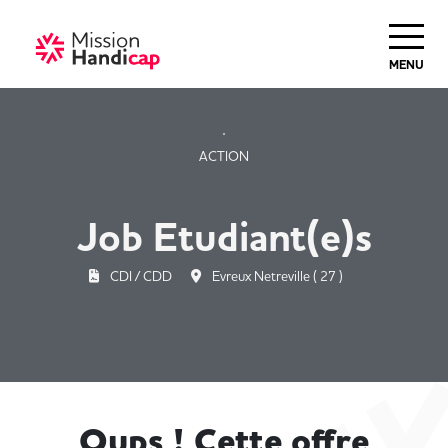
Haut de Page
MENU
ACTION
Job Etudiant(e)s
CDI / CDD
Evreux Netreville ( 27 )
Oups ! Cette offre