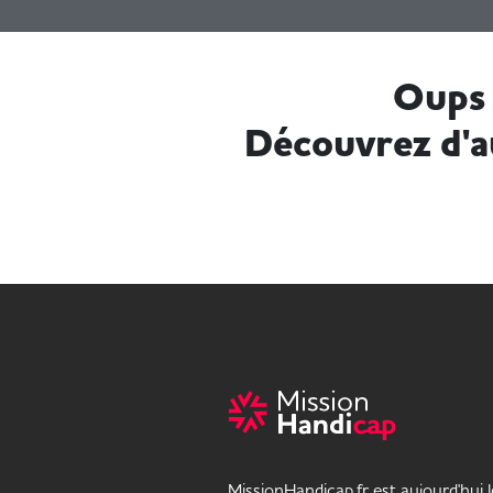
Oups 
Découvrez d'a
MissionHandicap.fr est aujourd'hui 