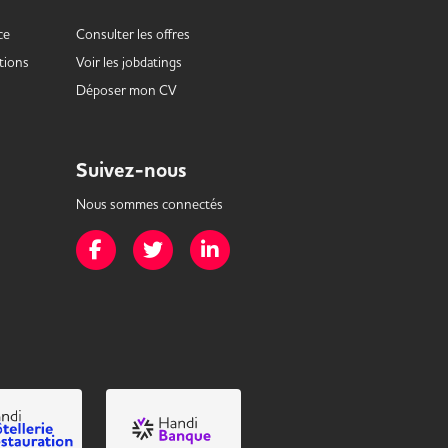
ce
Consulter les offres
tions
Voir les
jobdatings
Déposer mon CV
Suivez-nous
Nous sommes connectés
Page Facebook de Mission Handicap
Page Twitter de Mission Handicap
Page LinkedIn de Mission Handicap