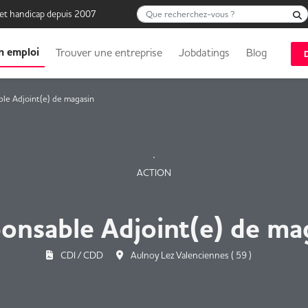
Que recherchez-vous ?
 et handicap depuis 2007
n emploi
Trouver une entreprise
Jobdatings
Blog
le Adjoint(e) de magasin
ACTION
onsable Adjoint(e) de ma
CDI / CDD
Aulnoy Lez Valenciennes ( 59 )