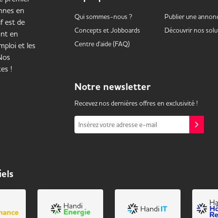
onnes en
Qui sommes-nous ?
Publier une annon
f est de
Concepts et
Jobboards
Découvrir nos solu
ant en
Centre d'aide (FAQ)
ploi et les
 Nos
es !
Notre
newsletter
Recevez nos dernières offres en exclusivité !
Insérez votre adresse e-mail
iels