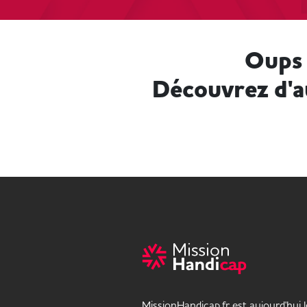
Oups 
Découvrez d'a
MissionHandicap.fr est aujourd'hui 