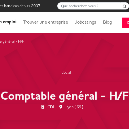
Que recherchez-vous ?
 et handicap depuis 2007
n emploi
Trouver une entreprise
Jobdatings
Blog
 général - H/F
Fiducial
Comptable général - H/F
CDI
Lyon ( 69 )