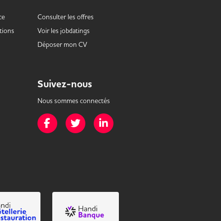
ce
Consulter les offres
tions
Voir les
jobdatings
Déposer mon CV
Suivez-nous
Nous sommes connectés
Page Facebook de Mission Handicap
Page Twitter de Mission Handicap
Page LinkedIn de Mission Handicap