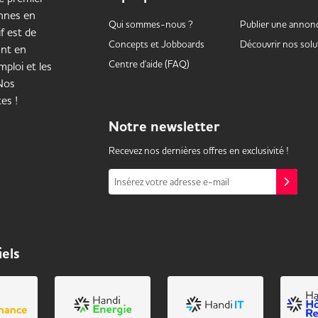
onnes en
Qui sommes-nous ?
Publier une annon
f est de
Concepts et
Jobboards
Découvrir nos solu
ant en
Centre d'aide (FAQ)
ploi et les
 Nos
es !
Notre
newsletter
Recevez nos dernières offres en exclusivité !
Insérez votre adresse e-mail
iels