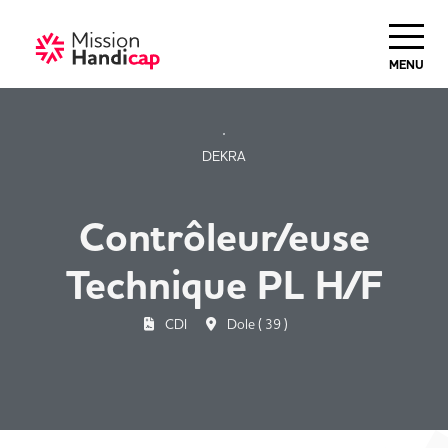
Haut de Page
MENU
DEKRA
Contrôleur/euse
Technique PL H/F
CDI
Dole ( 39 )